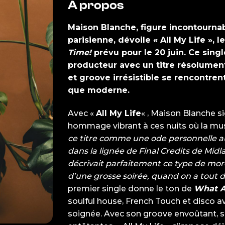
À propos
Maison Blanche, figure incontourn
parisienne, dévoile
« All My Life »
, 
Time!
prévu pour le 20 juin. Ce
singl
producteur avec un titre résolument
et groove irrésistible se rencontre
que moderne.
Avec «
All My Life
« , Maison Blanche s
hommage vibrant à ces nuits où la musi
ce titre comme une ode personnelle 
dans la lignée de Final Credits de Midl
décrivait parfaitement ce type de morc
d’une grosse soirée, quand on a tout 
premier single donne le ton de
What A
soulful house, French Touch et disco 
soignée. Avec son groove envoûtant, 