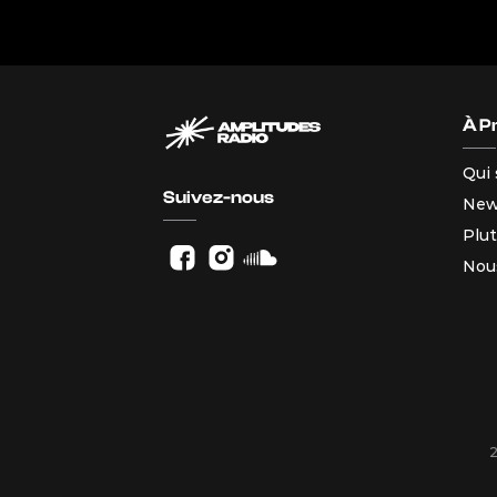
À P
Qui
Suivez-nous
Ne
Plut
Nou