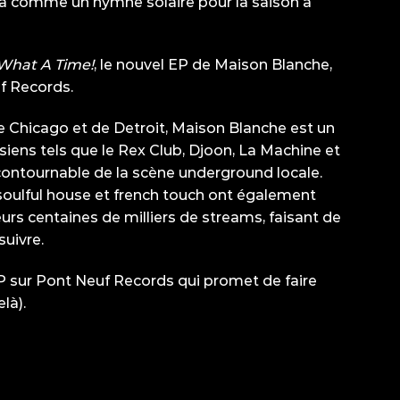
éjà comme un hymne solaire pour la saison à
What A Time!
, le nouvel EP de Maison Blanche,
uf Records.
e Chicago et de Detroit, Maison Blanche est un
iens tels que le Rex Club, Djoon, La Machine et
contournable de la scène underground locale.
soulful house et french touch ont également
eurs centaines de milliers de streams, faisant de
suivre.
 EP sur Pont Neuf Records qui promet de faire
là).