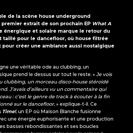
able de la scène house underground
le premier extrait de son prochain EP
What A
e énergique et solaire marque le retour du
 taillé pour
le dancefloor, où house filtrée
nt pour créer une ambiance
aussi nostalgique
igne une véritable ode au clubbing, un
que prend le dessus sur tout le reste. «
Je vois
au
clubbing, un morceau disco-house stéroïdé
and. J’avais
d’ailleurs vu un commentaire qui
eau : c’est le genre de track à
écouter à la fin
donné sur le dancefloor
, » explique-t-il. Ce
 Time!
, un EP où Maison Blanche fusionne
avec une énergie euphorisante et une production
ses basses rebondissantes et ses boucles