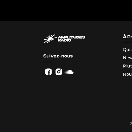
À P
Qui
Suivez-nous
Ne
Plut
Nou