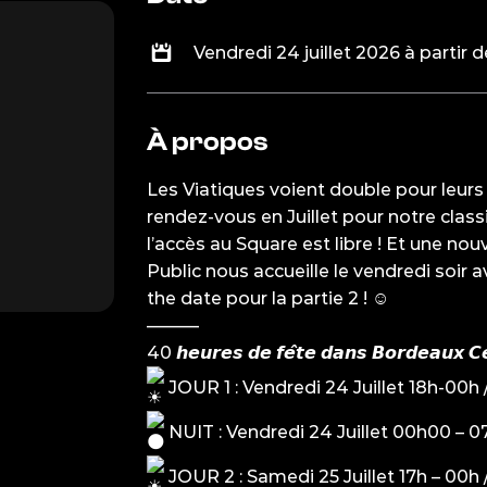
Vendredi 24 juillet 2026 à partir d
À propos
Les Viatiques voient double pour leur
rendez-vous en Juillet pour notre class
l’accès au Square est libre ! Et une nouve
Public nous accueille le vendredi soir a
the date pour la partie 2 !
☺︎
———
40 𝙝𝙚𝙪𝙧𝙚𝙨 𝙙𝙚 𝙛𝙚̂𝙩𝙚 𝙙𝙖𝙣𝙨 𝘽𝙤𝙧𝙙𝙚𝙖𝙪𝙭 𝘾
JOUR 1 : Vendredi 24 Juillet 18h-
NUIT : Vendredi 24 Juillet 00h00 – 
JOUR 2 : Samedi 25 Juillet 17h – 