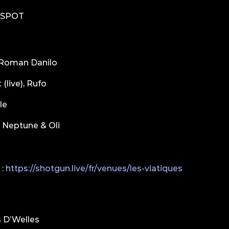
 SPOT
, Roman Danilo
(live), Rufo
le
 Neptune & Oli
 :
https://shotgun.live/fr/venues/les-viatiques
 D’Welles