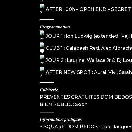
AFTER : 00h – OPEN END – SECRET
———
𝑷𝒓𝒐𝒈𝒓𝒂𝒎𝒎𝒂𝒕𝒊𝒐𝒏
JOUR 1 : Ion Ludwig (extended live)
CLUB 1 : Calabash Red, Alex Albrecht 
JOUR 2 : Laurine, Wallace Jr & Dj Lou
AFTER NEW SPOT : Aurel, Vivi, Sarah
———
𝑩𝒊𝒍𝒍𝒆𝒕𝒕𝒆𝒓𝒊𝒆
PREVENTES GRATUITES DOM BEDOS
BIEN PUBLIC : Soon
———
𝑰𝒏𝒇𝒐𝒓𝒎𝒂𝒕𝒊𝒐𝒏 𝒑𝒓𝒂𝒕𝒊𝒒𝒖𝒆𝒔
~ SQUARE DOM BEDOS – Rue Jacques