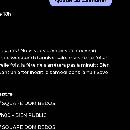
Ajouter au calendrier
e 18h
s dix ans ! Nous vous donnons de nouveau
ique week-end d’anniversaire mais cette fois-ci
lle fois, la fête ne s’arrêtera pas à minuit : Bien
vant un after inédit le samedi dans la nuit Save
𝙣𝙩𝙧𝙚
00h / SQUARE DOM BEDOS
07h00 – BIEN PUBLIC
00h / SQUARE DOM BEDOS