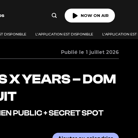
os
NOW ON AIR
 DISPONIBLE
L'APPLICATION EST DISPONIBLE
L'APPLICATION EST D
Publié le 1 juillet 2026
S X YEARS – DOM
IT
EN PUBLIC + SECRET SPOT