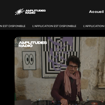
Passer
au
Accueil
contenu
N EST DISPONIBLE
L'APPLICATION EST DISPONIBLE
L'APPLICATION 